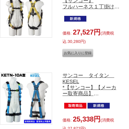
【サンコー】
フルハーネス１丁掛け
(シングルランヤード)X
型
EHCN-10A-D-150-L
150㎏対応 Lサイズ
27,527円
価格:
(消費税
込:30,280円)
サンコー タイタン
KESEL
*【サンコー】【メーカ
ー取寄商品】
フルハーネス単体
KETN-10A型 Lサイズ
25,338円
価格:
(消費税
込:27,872円)