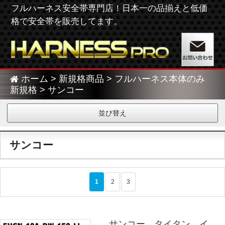
フルハーネス安全帯専門店！日本一の品揃えと低価
格で安全帯を販売してます。
ホーム
>
新規格商品
>
フルハーネス本体のみ
新規格
> サンコー
並び替え
サンコー
>
1
2
3
サンコー タイタン イ