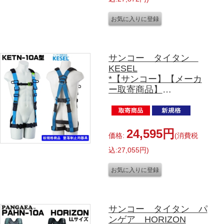
サンコー タイタン
KESEL
*【サンコー】【メーカ
ー取寄商品】
フルハーネス単体
KETN-10A型 Mサイズ
24,595円
価格:
(消費税
込:27,055円)
サンコー タイタン パ
ンゲア HORIZON