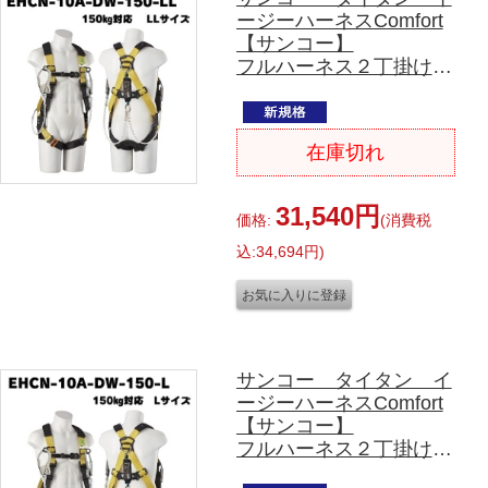
ージーハーネスComfort
【サンコー】
フルハーネス２丁掛け
(ダブルランヤード)X
型
EHCN-10A-DW-150-
在庫切れ
LL
150㎏対応 LLサイズ
31,540円
価格:
(消費税
込:34,694円)
サンコー タイタン イ
ージーハーネスComfort
【サンコー】
フルハーネス２丁掛け
(ダブルランヤード)X