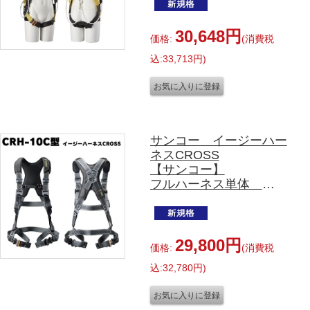
型
EHCN-10A-DW-150-L
150㎏対応 Lサイズ
30,648円
価格:
(消費税
込:33,713円)
サンコー イージーハー
ネスCROSS
【サンコー】
フルハーネス単体
CRH-10C型 Mサイズ
29,800円
価格:
(消費税
込:32,780円)