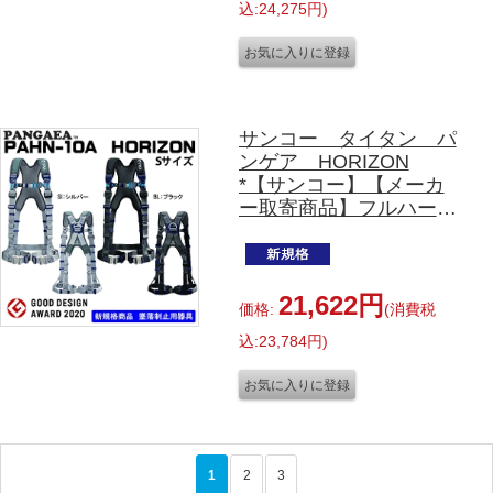
込:24,275円)
サンコー タイタン パ
ンゲア HORIZON
*【サンコー】【メーカ
ー取寄商品】フルハーネ
ス単体 X型
PAHN-10A Sサイズ
SI:シルバー・BL:ブラッ
ク
21,622円
価格:
(消費税
込:23,784円)
1
2
3
>