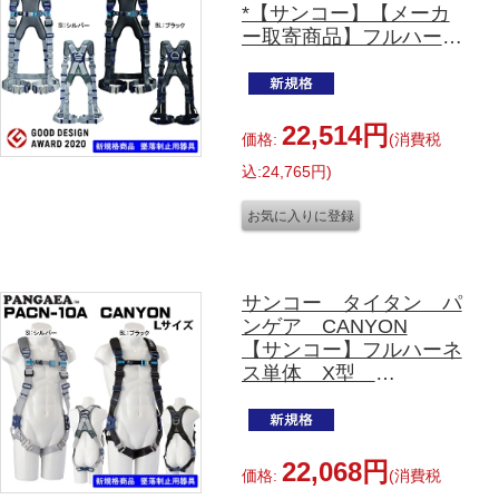
*【サンコー】【メーカ
ー取寄商品】フルハーネ
ス単体 X型
PAHN-10A LLサイズ
SI:シルバー・BL:ブラッ
ク
22,514円
価格:
(消費税
込:24,765円)
サンコー タイタン パ
ンゲア CANYON
【サンコー】フルハーネ
ス単体 X型
PACN-10A Lサイズ
SI:シルバー・BL:ブラッ
ク
22,068円
価格:
(消費税