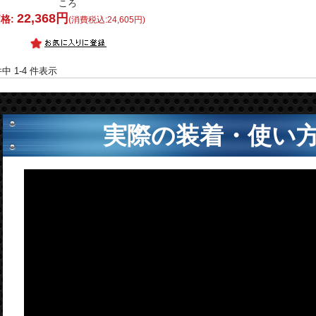
ころ
22,368円
格:
(消費税込:24,605円)
件中 1-4 件表示
実際の装着・使い