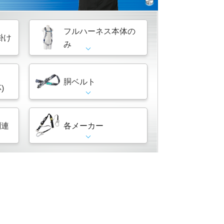
フルハーネス本体の
掛け
み
胴ベルト
)
関連
各メーカー