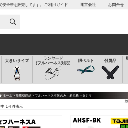
ご利用ガイド
運営会社
お問合せ
で安全帯を販売してます。
ランヤード
大きいサイズ
胴ベルト
付属品
(フルハーネス対応)
ホーム
>
新規格商品
>
フルハーネス本体のみ 新規格
> タジマ
件中 1-4 件表示