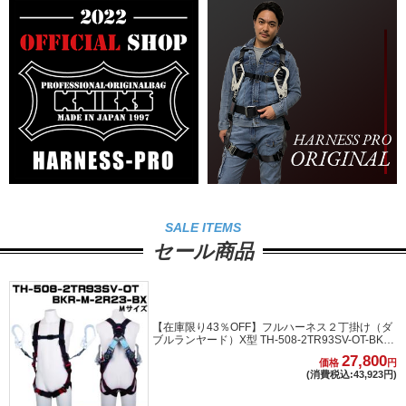
SALE ITEMS
セール商品
【在庫限り43％OFF】フルハーネス２丁掛け（ダ
ブルランヤード）X型 TH-508-2TR93SV-OT-BKR-
BK-M-2R23-BX Mサイズ
27,800
価格
円
(消費税込:43,923円)