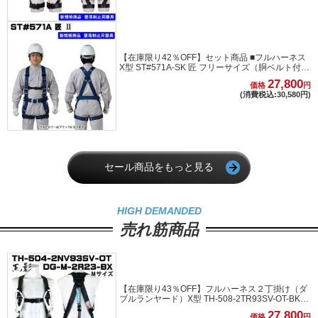
【在庫限り42％OFF】セット商品 ■フルハーネス
X型 ST#571A-SK 匠 フリーサイズ（胴ベルト付
き） ベルトカラー：ブラック ■ランヤード巻き取
27,800
価格
円
り式 ST#5701-SQGセット商品
(消費税込:30,580円)
セール商品をもっと見る
HIGH DEMANDED
売れ筋商品
【在庫限り43％OFF】フルハーネス２丁掛け（ダ
ブルランヤード）X型 TH-508-2TR93SV-OT-BKR-
BK-M-2R23-BX Mサイズ
27,800
価格
円