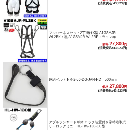
(消費税込:43,923円)
フルハーネスセット2丁掛けX型 A1GSMJR-
WL2BK：黒 A1GSMJR-WL2RE：ライン赤
A1GSMJR-WL2WH：ライン白 S・M・Lサイズ
27,800
価格
円
(消費税込:43,923円)
連結ベルト NR-2-50-DG-JAN-HD 500mm
27,800
価格
円
(消費税込:43,923円)
ダブルランヤード単体 ロック装置付き常時巻取式
リーロックミニ HL-HW-130-CC型