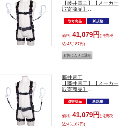
【藤井電工】【メーカー
取寄商品】
TH-506-2TR93SV-OT-
DG-M-2R23-JAN-BX
ツイン SRリトラ付 M
サイズ
41,079円
価格:
(消費税
込:45,187円)
藤井電工
【藤井電工】【メーカー
取寄商品】
TH-506-2OH93SV-OT-
DG-L-2R23-JAN-BX
ツイン ワン・ハンド リ
トラ付 Lサイズ
41,079円
価格:
(消費税
込:45,187円)