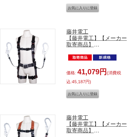
藤井電工
【藤井電工】【メーカー
取寄商品】
TH-506-2OH93SV-OT-
DG-M-2R23-JAN-BX
ツイン ワン・ハンド リ
トラ付 Mサイズ
41,079円
価格:
(消費税
込:45,187円)
藤井電工
【藤井電工】【メーカー
取寄商品】
TH-502-2NV93SV-OT-