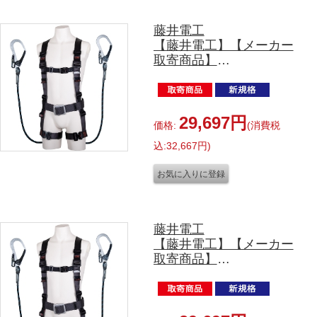
藤井電工
【藤井電工】【メーカー
取寄商品】
TH-506-2GB99-OT-DG-
L-2R26-JAN-BX
ツイン Gブレード付 L
サイズ
29,697円
価格:
(消費税
込:32,667円)
藤井電工
【藤井電工】【メーカー
取寄商品】
TH-506-2GB99-OT-DG-
M-2R26-JAN-BX
ツイン Gブレード付 M