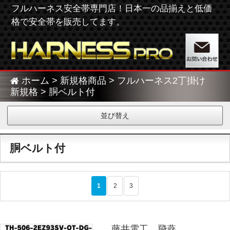
フルハーネス安全帯専門店！日本一の品揃えと低価
格で安全帯を販売してます。
ホーム
>
新規格商品
>
フルハーネス2丁掛け
新規格
> 胴ベルト付
並び替え
胴ベルト付
>
1
2
3
藤井電工 飛燕