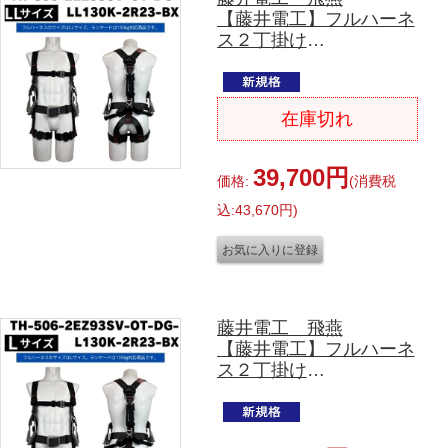
【藤井電工】フルハーネ
ス２丁掛け
（ダブルランヤード）Ｙ
型
TH-506-2EZ93SV-OT-
在庫切れ
DG-LL130K-2R23-
BX（ブラック）
LLサイズ
39,700円
価格:
(消費税
込:43,670円)
藤井電工 飛燕
【藤井電工】フルハーネ
ス２丁掛け
（ダブルランヤード）Ｙ
型
TH-506-2EZ93SV-OT-