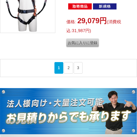
OR-L-2R23-BX
TH-502-2NV93SV-OT-P-
L-2R23-BX
29,079円
価格:
(消費税
ツイン ノビロン付 Lサイ
込:31,987円)
ズ
1
2
3
>