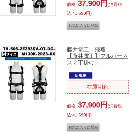
DG-Ｌ130K-2R23-BＸ
37,900円
価格:
(消費税
（ブラック）
込:41,690円)
Ｌサイズ
藤井電工 飛燕
【藤井電工】フルハーネ
ス２丁掛け
（ダブルランヤード）Ｙ
型
TH-506-2EZ93SV-OT-
在庫切れ
DG-M130K-2R23-
BX（ブラック）
Mサイズ
37,900円
価格:
(消費税
込:41,690円)