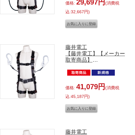
サイズ
29,697円
価格:
(消費税
込:32,667円)
藤井電工
【藤井電工】【メーカー
取寄商品】
TH-506-2TR93SV-OT-
DG-L-2R23-JAN-BX
ツイン SRリトラ付 L
サイズ
41,079円
価格:
(消費税
込:45,187円)
藤井電工