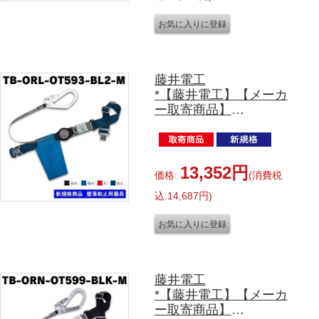
藤井電工
*【藤井電工】【メーカ
ー取寄商品】
胴ベルト型
TB-ORL-OT593-BL2-
M(1200㎜）
写真のﾍﾞﾙﾄｶﾗｰは紺色で
13,352円
価格:
(消費税
す。
込:14,687円)
Sサイズ（ﾍﾞﾙﾄ長1100
㎜）
Lサイズ（ﾍﾞﾙﾄ長1400
㎜）
LLサイズ130㎏対応（ﾍﾞ
ﾙﾄ長1600㎜）がござい
藤井電工
ます。
*【藤井電工】【メーカ
ー取寄商品】