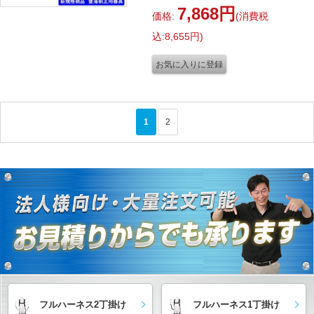
7,868円
価格:
(消費税
込:8,655円)
1
2
>
フルハーネス2丁掛け
フルハーネス1丁掛け