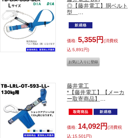
◎【藤井電工】胴ベルト
型
TB-DIA-599-BLK-L-BP
ブラック Lサイズ
5,355円
価格:
(消費税
込:5,891円)
藤井電工
*【藤井電工】【メーカ
ー取寄商品】
胴ベルト型
TB-LRL-OT593-
LL(130KG)-BX 130kg 対
応商品
14,092円
価格:
(消費税
各カラー
込:15,501円)