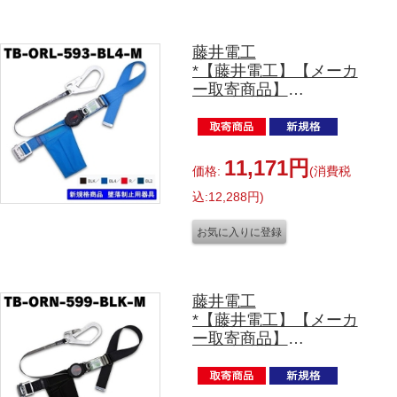
LLサイズ130㎏対応（ﾍﾞ
ﾙﾄ長1600㎜）がござい
ます。
藤井電工
*【藤井電工】【メーカ
ー取寄商品】
胴ベルト型
TB-ORL-593-BL4-M
写真のﾍﾞﾙﾄｶﾗｰはﾗｲﾄﾌﾞﾙｰ
です。
11,171円
価格:
(消費税
Sサイズ(ﾍﾞﾙﾄ長1100㎜)
込:12,288円)
Lサイズ(ﾍﾞﾙﾄ長1400㎜)
LLサイズ130㎏対応(ﾍﾞﾙﾄ
長1600㎜)がございま
す。
藤井電工
*【藤井電工】【メーカ
ー取寄商品】
胴ベルト型
TB-ORN-599-BLK-
M(1200㎜）