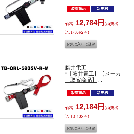
胴ベルト型
TB-ORN-OT599-BLK-M-
BP
写真のﾍﾞﾙﾄｶﾗｰはﾌﾞﾗｯｸで
12,784円
価格:
(消費税
す。
込:14,062円)
Sサイズ（ﾍﾞﾙﾄ長1100
㎜）
Lサイズ（ﾍﾞﾙﾄ長1400
㎜）
LLサイズ130㎏対応（ﾍﾞ
ﾙﾄ長1600㎜）がござい
藤井電工
ます。
*【藤井電工】【メーカ
ー取寄商品】
胴ベルト型
TB-ORL-593SV-R-M
写真のﾍﾞﾙﾄｶﾗｰはﾚｯﾄﾞで
す。
12,184円
価格:
(消費税
Sサイズ（ﾍﾞﾙﾄ長1100
込:13,402円)
㎜）
Lサイズ（ﾍﾞﾙﾄ長1400
㎜）