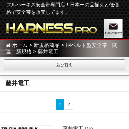
フルハーネス安全帯専門店！日本一の品揃えと低価
格で安全帯を販売してます。
ホーム
>
新規格商品
>
胴ベルト型安全帯 関
連 新規格
> 藤井電工
並び替え
藤井電工
>
1
2
藤井電工 DIA