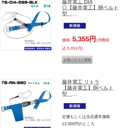
藤井電工 DIA
◎【藤井電工】胴ベルト
型
TB-DIA-599-BLK-M-
BP
Mサイズ ブラック
5,355円
価格:
(消費税
込:5,891円)
藤井電工 リトラ
【藤井電工】胴ベルト
型
TB-RN-590-BLK-M-BP
Mサイズ ベルト長1200
㎜
定価もしくは当店通常価格
ブラック
12,000円のところ