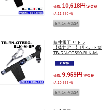
写真のﾍﾞﾙﾄｶﾗｰはﾌﾞﾗｯｸで
10,618円
価格:
(消費税
す。
込:11,680円)
Sサイズ(ﾍﾞﾙﾄ長1100㎜)
Lサイズ(ﾍﾞﾙﾄ長1400㎜)
LLサイズ130㎏対応(ﾍﾞﾙﾄ
長1600㎜)がございま
す。
藤井電工 リトラ
【藤井電工】胴ベルト型
TB-RN-OT590-BLK-M-
BP
ワンタッチバックル
ブラック
9,959円
価格:
(消費税
込:10,955円)