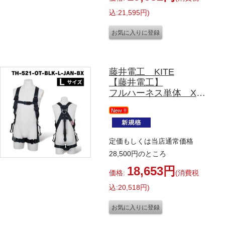
（ダークレッド）
LLサイズ
込:21,595円)
藤井電工 KITE
【藤井電工】
フルハーネス単体 X型
腿ベルトは水平型です
TH-521-OT-BLＫ-Ｌ-
JAN-BX
（ブラック）
定価もしくは当店通常価格
TH-521-OT-BL-Ｌ-JAN-
28,500円のところ
BX
（ネイビー）
18,653円
価格:
(消費税
TH-521-OT-DR-Ｌ-JAN-
BX
込:20,518円)
（ダークレッド）
Lサイズ