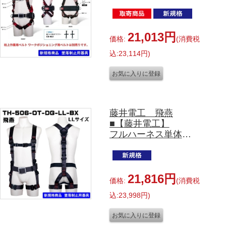
ス単体 X型
TH-564OT-OT-BKR-M-
BX
Mサイズ
21,013円
価格:
(消費税
込:23,114円)
藤井電工 飛燕
■【藤井電工】
フルハーネス単体
Ｙ型
TH-506-OT-DG-LL-BX
LLサイズ
21,816円
価格:
(消費税
込:23,998円)