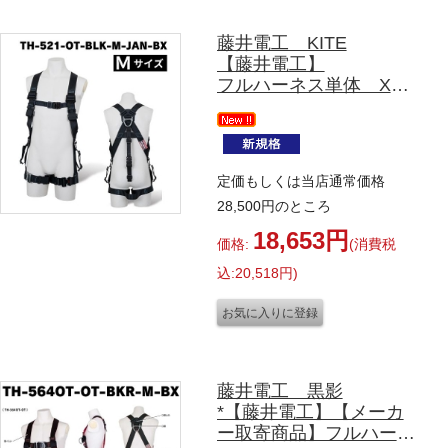
藤井電工 KITE
【藤井電工】
フルハーネス単体 X型
腿ベルトは水平型です
TH-521-OT-BLＫ-M-
JAN-BX
（ブラック）
定価もしくは当店通常価格
TH-521-OT-BL-M-JAN-
28,500円のところ
BX
（ネイビー）
18,653円
価格:
(消費税
TH-521-OT-DR-M-JAN-
BX
込:20,518円)
（ダークレッド）
Mサイズ
藤井電工 黒影
*【藤井電工】【メーカ
ー取寄商品】フルハーネ