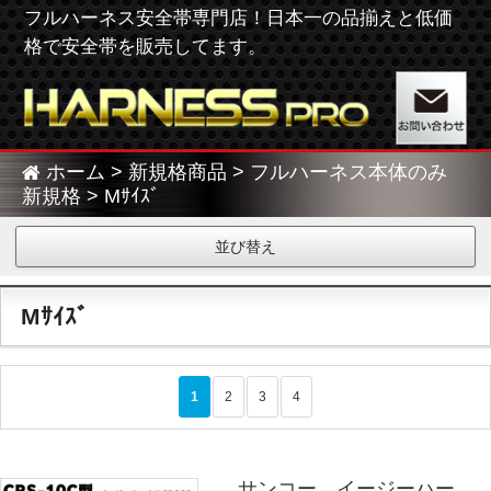
フルハーネス安全帯専門店！日本一の品揃えと低価
格で安全帯を販売してます。
ホーム
>
新規格商品
>
フルハーネス本体のみ
新規格
> Mｻｲｽﾞ
並び替え
Mｻｲｽﾞ
>
1
2
3
4
サンコー イージーハー