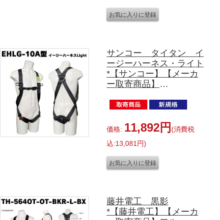
サンコー タイタン イ
ージーハーネス・ライト
*【サンコー】【メーカ
ー取寄商品】
フルハーネス単体
EHLG-10A型 Mサイズ
11,892円
価格:
(消費税
込:13,081円)
藤井電工 黒影
*【藤井電工】【メーカ