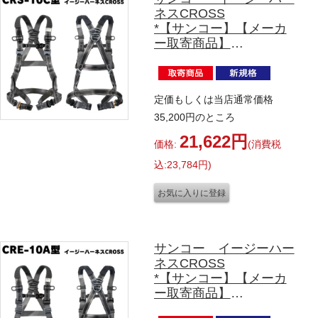
ネスCROSS
*【サンコー】【メーカ
ー取寄商品】
フルハーネス単体
CRS-10C型 Mサイズ
定価もしくは当店通常価格
35,200円のところ
21,622円
価格:
(消費税
込:23,784円)
サンコー イージーハー
ネスCROSS
*【サンコー】【メーカ
ー取寄商品】
フルハーネス単体