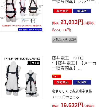
ー取寄商品】フルハーネ
ス単体 X型
TH-564OT-OT-BKR-L-
BX
Lサイズ
21,013円
価格:
(消費税
込:23,114円)
藤井電工 KITE
*【藤井電工】【メーカ
ー取寄商品】
フルハーネス単体 X型
腿ベルトは水平型です
TH-521-OT-BLＫ-LL-BX
（ブラック）
定価もしくは当店通常価格
TH-521-OT-BL-LL-BX
30,000円のところ
（ネイビー）
TH-521-OT-DR-LL-BX
19,632円
価格:
(消費税