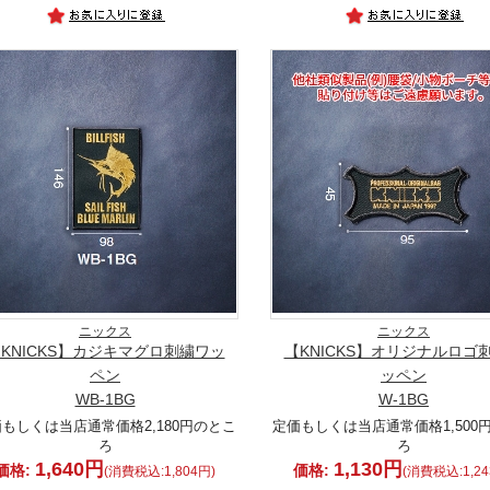
ニックス
ニックス
KNICKS】カジキマグロ刺繍ワッ
【KNICKS】オリジナルロゴ
ペン
ッペン
WB-1BG
W-1BG
もしくは当店通常価格2,180円のとこ
定価もしくは当店通常価格1,500
ろ
ろ
1,640円
1,130円
価格:
価格:
(消費税込:1,804円)
(消費税込:1,24