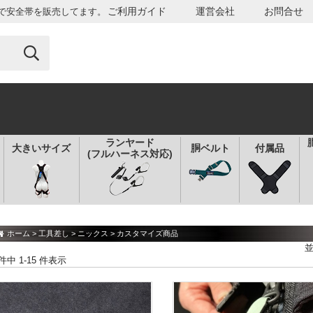
ご利用ガイド
運営会社
お問合せ
で安全帯を販売してます。
ランヤード
大きいサイズ
胴ベルト
付属品
(フルハーネス対応)
ホーム
>
工具差し
>
ニックス
> カスタマイズ商品
 件中 1-15 件表示