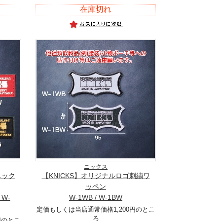
在庫切れ
ニックス
ニック
【KNICKS】オリジナルロゴ刺繍ワ
ッペン
 W-
W-1WB / W-1BW
定価もしくは当店通常価格1,200円のとこ
ろ
円のとこ