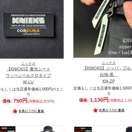
ニックス
ニックス
【KNICKS】ジッパ－プ
【KNICKS】蓄光シート
白地-黒
ワッペンベルクロタイプ
KN-ZP
W-LU
定価もしくは当店通常価格1,500
もしくは当店通常価格1,000円のとこ
ろ
ろ
1,130円
750円
価格:
(消費税込:1,24
価格:
(消費税込:825円)