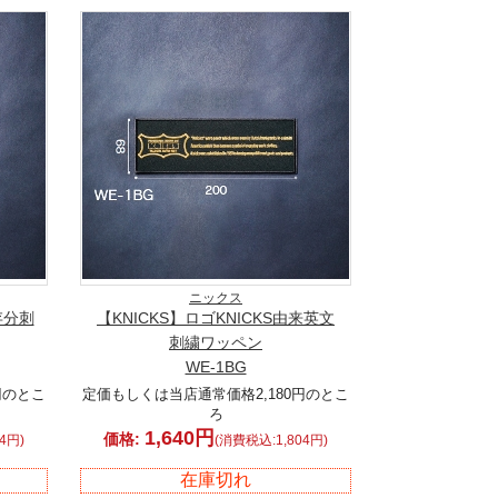
ニックス
存分刺
【KNICKS】ロゴKNICKS由来英文
刺繍ワッペン
WE-1BG
円のとこ
定価もしくは当店通常価格2,180円のとこ
ろ
1,640円
価格:
4円)
(消費税込:1,804円)
在庫切れ