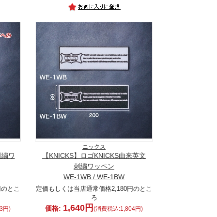
ニックス
刺繍ワ
【KNICKS】ロゴKNICKS由来英文
刺繍ワッペン
WE-1WB / WE-1BW
円のとこ
定価もしくは当店通常価格2,180円のとこ
ろ
1,640円
価格:
3円)
(消費税込:1,804円)