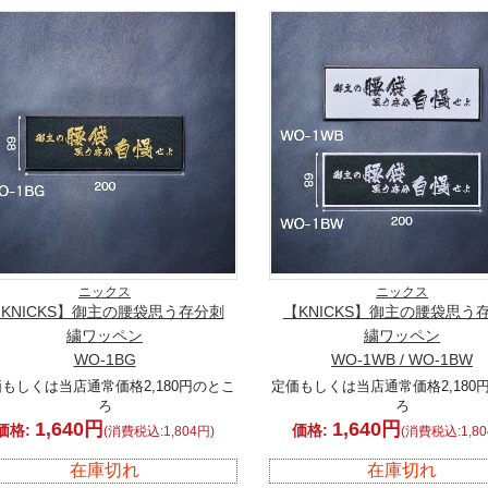
ニックス
ニックス
KNICKS】御主の腰袋思う存分刺
【KNICKS】御主の腰袋思う
繍ワッペン
繍ワッペン
WO-1BG
WO-1WB / WO-1BW
もしくは当店通常価格2,180円のとこ
定価もしくは当店通常価格2,180
ろ
ろ
1,640円
1,640円
価格:
価格:
(消費税込:1,804円)
(消費税込:1,80
在庫切れ
在庫切れ