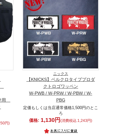
ニックス
】
【KNICKS】ベルクロタイププロダ
ト
クトロゴワッペン
W-PWB / W-PRW / W-PBW / W-
ク使用
PBG
ク
定価もしくは当店通常価格1,500円のとこ
ろ
1,130円
価格:
(消費税込:1,243円)
50円)