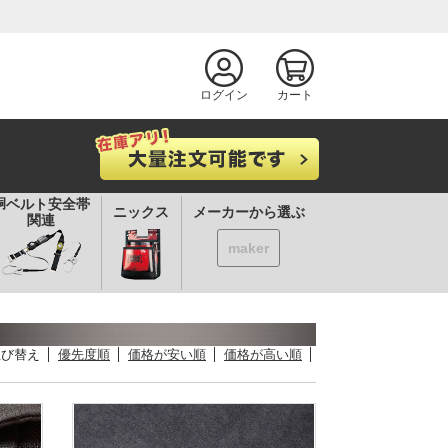
ログイン
カート
胴ベルト安全帯
ニックス
メーカーから選ぶ
関連
maker
並び替え
優先度順
価格が安い順
価格が高い順