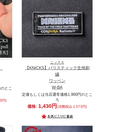
ニックス
【KNICKS】バリスティック生地刺
ル
繍
ワッペン
W-BA
円のとこ
定価もしくは当店通常価格1,900円のとこ
ろ
3円)
1,430円
価格:
(消費税込:1,573円)