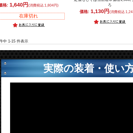
1,640円
価格:
ろ
(消費税込:1,804円)
1,130円
価格:
(消費税込:1,24
在庫切れ
 件中 1-15 件表示
実際の装着・使い